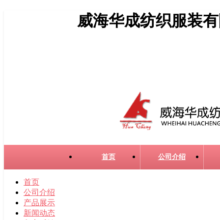
威海华成纺织服装有
首页
公司介绍
首页
公司介绍
产品展示
新闻动态