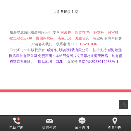
共 5 条记录 1 页
威海华成纺织服装有限公司,专营
时装包
靠背/坐垫
睡衣裤
卧室鞋
被套/褥套/床单
慢回弹枕头
毛绒玩具
儿童寝具
等业务,有意向的客
户请咨询我们，联系电话：
0631-5281036
CopyRight © 版权所有:
威海华成纺织服装有限公司
技术支持:
威海致远
网络科技有限公司 免责声明：本站部分图片文章素材来源于网络，如有侵
权请联系删除。
网站地图
XML
备案号:
鲁ICP备2023012583号-1
电话咨询
短信咨询
留言咨询
查看地图