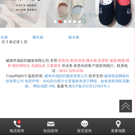
睡衣裤
睡衣裤
睡衣裤
共 3 条记录 1 页
威海华成纺织服装有限公司,专营
时装包
靠背/坐垫
睡衣裤
卧室鞋
被套/褥套/床
单
慢回弹枕头
毛绒玩具
儿童寝具
等业务,有意向的客户请咨询我们，联系电
话：
0631-5281036
CopyRight © 版权所有:
威海华成纺织服装有限公司
技术支持:
威海致远网络科
技有限公司 免责声明：本站部分图片文章素材来源于网络，如有侵权请联系删
除。
网站地图
XML
备案号:
鲁ICP备2023012583号-1
电话咨询
短信咨询
留言咨询
查看地图