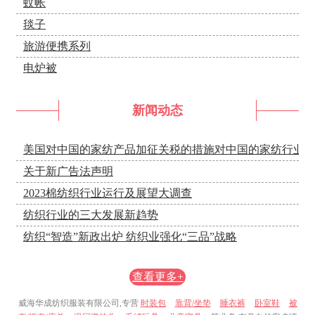
蚊帐
毯子
旅游便携系列
电炉被
新闻动态
美国对中国的家纺产品加征关税的措施对中国的家纺行业
关于新广告法声明
2023棉纺织行业运行及展望大调查
纺织行业的三大发展新趋势
纺织“智造”新政出炉 纺织业强化“三品”战略
查看更多+
威海华成纺织服装有限公司,专营
时装包
靠背/坐垫
睡衣裤
卧室鞋
被