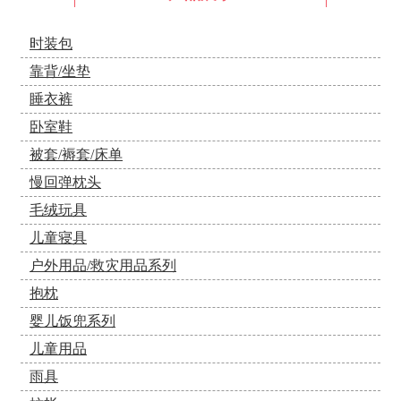
时装包
靠背/坐垫
睡衣裤
卧室鞋
被套/褥套/床单
慢回弹枕头
毛绒玩具
儿童寝具
户外用品/救灾用品系列
抱枕
婴儿饭兜系列
儿童用品
雨具