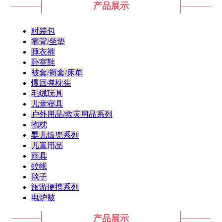
产品展示
时装包
靠背/坐垫
睡衣裤
卧室鞋
被套/褥套/床单
慢回弹枕头
毛绒玩具
儿童寝具
户外用品/救灾用品系列
抱枕
婴儿饭兜系列
儿童用品
雨具
蚊帐
毯子
旅游便携系列
电炉被
产品展示